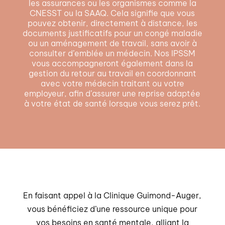
les assurances ou les organismes comme la
CNESST ou la SAAQ. Cela signifie que vous
pouvez obtenir, directement à distance, les
documents justificatifs pour un congé maladie
ou un aménagement de travail, sans avoir à
consulter d’emblée un médecin. Nos IPSSM
vous accompagneront également dans la
gestion du retour au travail en coordonnant
avec votre médecin traitant ou votre
employeur, afin d’assurer une reprise adaptée
à votre état de santé lorsque vous serez prêt.
En faisant appel à la Clinique Guimond-Auger,
vous bénéficiez d’une ressource unique pour
vos besoins en santé mentale, alliant la