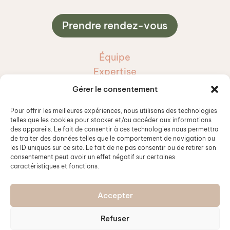
Prendre rendez-vous
Équipe
Expertise
Services et tarifs
Gérer le consentement
Blogue
Pour offrir les meilleures expériences, nous utilisons des technologies
telles que les cookies pour stocker et/ou accéder aux informations
Courriel
des appareils. Le fait de consentir à ces technologies nous permettra

de traiter des données telles que le comportement de navigation ou
info@cliniquega.ca
les ID uniques sur ce site. Le fait de ne pas consentir ou de retirer son
consentement peut avoir un effet négatif sur certaines
caractéristiques et fonctions.
Accepter
© 2026 Clinique Guimond-Auger. Tous droits
Refuser